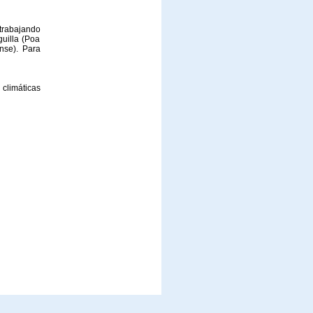
trabajando
guilla (Poa
nse). Para
 climáticas