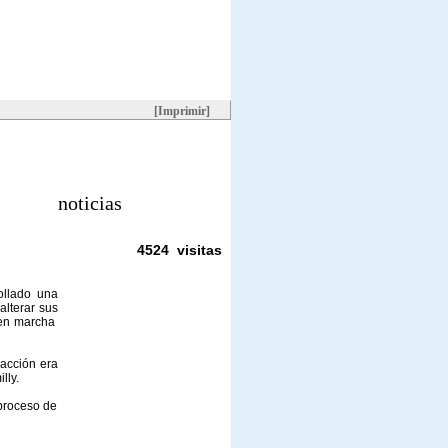
[Imprimir]
noticias
4524 visitas
ollado una
alterar sus
 en marcha
racción era
lly.
 proceso de