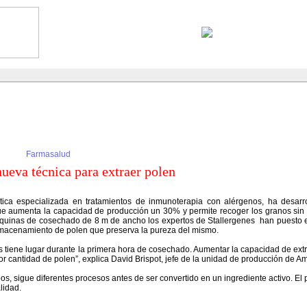
Farmasalud
nueva técnica para extraer polen
utica especializada en tratamientos de inmunoterapia con alérgenos, ha desarr
ue aumenta la capacidad de producción un 30% y permite recoger los granos sin 
áquinas de cosechado de 8 m de ancho los expertos de Stallergenes han puesto
lmacenamiento de polen que preserva la pureza del mismo.
s tiene lugar durante la primera hora de cosechado. Aumentar la capacidad de ext
 cantidad de polen”, explica David Brispot, jefe de la unidad de producción de Ami
s, sigue diferentes procesos antes de ser convertido en un ingrediente activo. El
lidad.