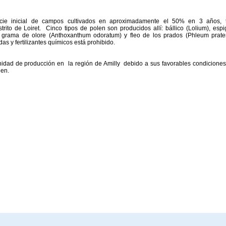
icie inicial de campos cultivados en aproximadamente el 50% en 3 años, 
rito de Loiret. Cinco tipos de polen son producidos allí: bállico (Lolium), espi
a), grama de olore (Anthoxanthum odoratum) y fleo de los prados (Phleum prate
das y fertilizantes químicos está prohibido.
unidad de producción en la región de Amilly debido a sus favorables condiciones
len.