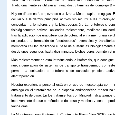
Tradicionalmente se utilizan aminoácidos, vitaminas del complejo B 
Hoy en día se está empezando a utilizar la Mesoterapia sin agujas. E
celular y a la dermis principios activos sin recurrir a las microin
conocidas: la Iontoforesis y la Electroporación. La Iontoforesis co
fisiológicamente activos, aplicados tópicamente, mediante una corri
tras la aplicación de una diferencia de potencial en la membrana celul
se produce la formación de “electroporos” reversibles y transitori
membrana celular, facilitando el paso de sustancias biológicamente a
desde unos segundos hasta diez minutos. Dichos poros permiten el m
Más recientemente se está introduciendo la Isoforesis, que consigue 
nueva generación de sistemas de transporte transdérmico con est
permite la ionización e iontoforesis de cualquier principio act
electroporación.
Nuestra experiencia personal está en el uso de mesoterapia con min
autólogo en el tratamiento de la alopecia androgenética masculina 
tratamiento de base. En los tratamientos con Minoxidil, alcanzamos 
inconveniente de que el método es doloroso y muchas veces se produ
varios días
.
La Mesoterapia con Factores de Crecimiento Plasmático (FCP) nos h