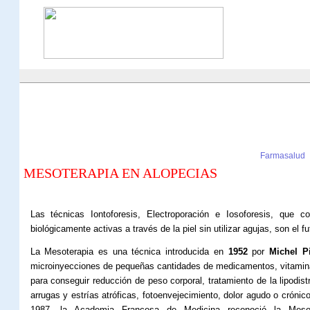
Farmasalud
MESOTERAPIA EN ALOPECIAS
Las técnicas Iontoforesis, Electroporación e Iosoforesis, que c
biológicamente activas a través de la piel sin utilizar agujas, son el fu
La Mesoterapia es una técnica introducida en
1952
por
Michel Pi
microinyecciones de pequeñas cantidades de
medicamentos, vitamina
para conseguir reducción de peso corporal, tratamiento de la lipodistr
arrugas y estrías atróficas, fotoenvejecimiento, dolor agudo o crónico
1987, la Academia Francesa de Medicina reconoció la Mesot