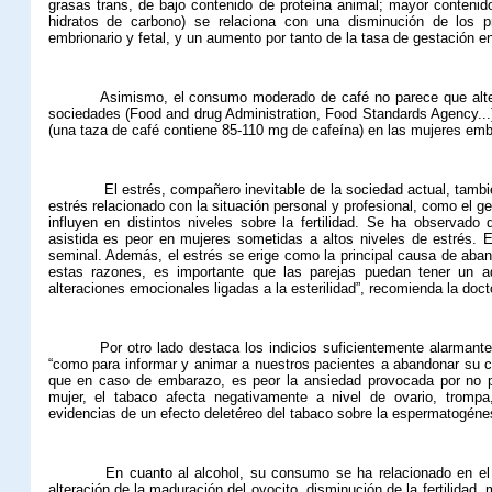
grasas trans, de bajo contenido de proteína animal; mayor contenido
hidratos de carbono) se relaciona con una disminución de los pr
embrionario y fetal, y un aumento por tanto de la tasa de gestación en
Asimismo,
el consumo moderado de
café
no parece que alte
sociedades (Food and drug Administration, Food Standards Agency...
(una taza de café contiene 85-110 mg de cafeína) en las mujeres emb
El
estrés
, compañero inevitable de la sociedad actual, tambié
estrés relacionado con la situación personal y profesional, como el gen
influyen en distintos niveles sobre la fertilidad. Se ha observado
asistida es peor en mujeres sometidas a altos niveles de estrés. En
seminal. Además, el estrés se erige como la principal causa de aban
estas razones, es importante que las parejas puedan tener un a
alteraciones emocionales ligadas a la esterilidad”, recomienda la doc
Por otro lado destaca los indicios suficientemente alarmant
“como para informar y animar a nuestros pacientes a abandonar su 
que en caso de embarazo, es peor la ansiedad provocada por no p
mujer, el tabaco afecta negativamente a nivel de ovario, trompa
evidencias de un efecto deletéreo del tabaco sobre la espermatogéne
En cuanto al
alcohol
, su consumo se ha relacionado en el c
alteración de la maduración del ovocito, disminución de la fertilida