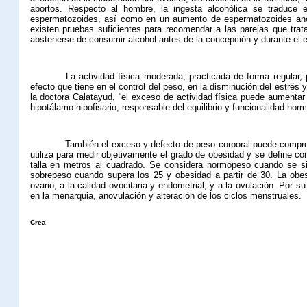
abortos. Respecto al hombre, la ingesta alcohólica se traduce 
espermatozoides, así como en un aumento de espermatozoides ano
existen pruebas suficientes para recomendar a las parejas que tra
abstenerse de consumir alcohol antes de la concepción y durante el 
La
actividad física
moderada, practicada de forma regular, p
efecto que tiene en el control del peso, en la disminución del estrés y
la doctora Calatayud, “el exceso de actividad física puede aumentar el
hipotálamo-hipofisario, responsable del equilibrio y funcionalidad horm
También el
exceso y defecto de peso
corporal puede comprom
utiliza para medir objetivamente el grado de obesidad y se define co
talla en metros al cuadrado. Se considera normopeso cuando se sit
sobrepeso cuando supera los 25 y obesidad a partir de 30. La obes
ovario, a la calidad ovocitaria y endometrial, y a la ovulación. Por s
en la menarquia, anovulación y alteración de los ciclos menstruales.
Crea