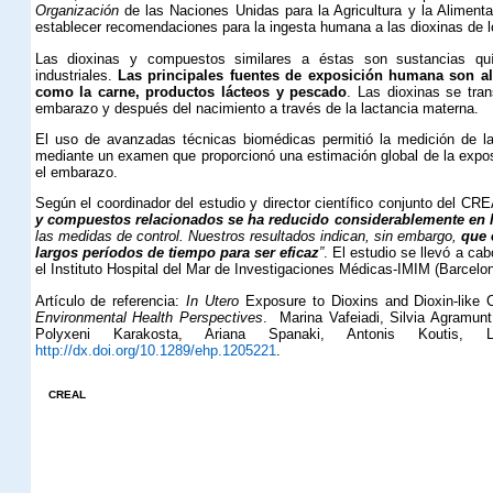
Organización
de las Naciones Unidas para la Agricultura y la Alimenta
establecer recomendaciones para la ingesta humana a las dioxinas de l
Las dioxinas y compuestos similares a éstas son sustancias quí
industriales.
Las principales fuentes de exposición humana son al
como la carne, productos lácteos y pescado
. Las dioxinas se tra
embarazo y después del nacimiento a través de la lactancia materna.
El uso de avanzadas técnicas biomédicas permitió la medición de l
mediante un examen que proporcionó una estimación global de la expo
el embarazo.
Según el coordinador del estudio y director científico conjunto del CR
y compuestos relacionados se ha reducido considerablemente en lo
las medidas de control. Nuestros resultados indican, sin embargo,
que 
largos períodos de tiempo para ser eficaz
”
. El estudio se llevó a ca
el Instituto Hospital del Mar de Investigaciones Médicas-IMIM (Barcelon
Artículo de referencia:
In Utero
Exposure to Dioxins and Dioxin-like
Environmental Health Perspectives
.
Marina Vafeiadi, Silvia Agramunt
Polyxeni Karakosta, Ariana Spanaki, Antonis Koutis, L
http://dx.doi.org/10.1289/ehp.1205221
.
CREAL