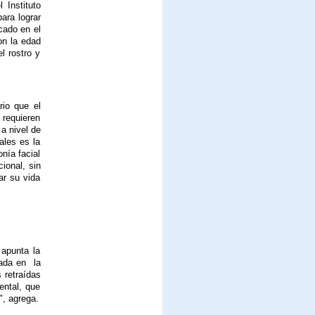
 Instituto
ara lograr
cado en el
on la edad
l rostro y
rio que el
 requieren
a nivel de
ales es la
onía facial
ional, sin
ar su vida
 apunta la
cada en
la
 retraídas
ental, que
", agrega.