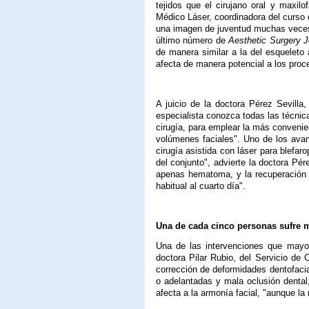
tejidos que el cirujano oral y maxilo
Médico Láser, coordinadora del curso 
una imagen de juventud muchas veces 
último número de
Aesthetic Surgery 
de manera similar a la del esqueleto 
afecta de manera potencial a los proc
A juicio de la doctora Pérez Sevilla
especialista conozca todas las técnic
cirugía, para emplear la más convenien
volúmenes faciales". Uno de los avanc
cirugía asistida con láser para blefaro
del conjunto", advierte la doctora Pére
apenas hematoma, y la recuperación 
habitual al cuarto día".
Una de cada cinco personas sufre m
Una de las intervenciones que mayor 
doctora Pilar Rubio, del Servicio de
corrección de deformidades dentofacia
o adelantadas y mala oclusión dental
afecta a la armonía facial, "aunque la