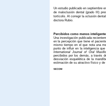
Un estudio publicado en septiembre en
de maloclusión dental (grado III) pr
tortícolis. Al corregir la oclusión dent
doctora Rubio.
Percibidos como menos inteligente
Una investigación publicada recientem
en la percepción que tiene el pacien
mismo tiempo en el que nota una mej
punto de influir en la inteligencia qu
International Journal of Oral Maxill
percibidos por los demás, a través d
desviación esquelética de la mandíb
estimación de su atractivo físico y de i
SECOM