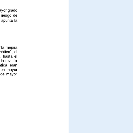
ayor grado
 riesgo de
, apunta la
"la mejora
ática", el
, hasta el
la revista
tica eran
 con mayor
n de mayor