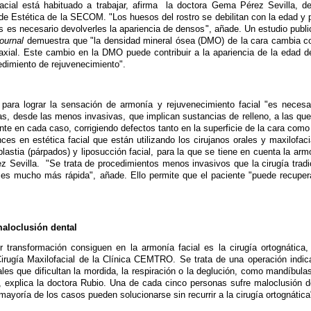
facial está habituado a trabajar, afirma
la doctora Gema Pérez Sevilla, del
de Estética de la SECOM. "Los huesos del rostro se debilitan con la edad y p
es necesario devolverles la apariencia de densos", añade. Un estudio publi
Journal
demuestra que "la densidad mineral ósea (DMO) de la cara cambia c
axial. Este cambio en la DMO puede contribuir a la apariencia de la edad de
edimiento de rejuvenecimiento".
, para lograr la sensación de armonía y rejuvenecimiento facial "es necesa
as, desde las menos invasivas, que implican sustancias de relleno, a las que
te en cada caso, corrigiendo defectos tanto en la superficie de la cara como 
es en estética facial que están utilizando los cirujanos orales y maxilofaci
plastia (párpados) y liposucción facial, para la que se tiene en cuenta la arm
z Sevilla.
"Se trata de procedimientos menos invasivos que la cirugía tradic
es mucho más rápida", añade. Ello permite que el paciente "puede recuper
aloclusión dental
transformación consiguen en la armonía facial es la cirugía ortognática,
 Cirugía Maxilofacial de la Clínica CEMTRO. Se trata de una operación indi
les que dificultan la mordida, la respiración o la deglución, como mandíbulas
, explica la doctora Rubio. Una de cada cinco personas sufre maloclusión d
 mayoría de los casos pueden solucionarse sin recurrir a la cirugía ortognática