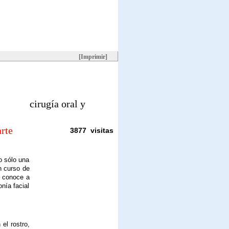
[Imprimir]
cirugía oral y
arte
3877 visitas
o sólo una
n curso de
al conoce a
nía facial
el rostro,