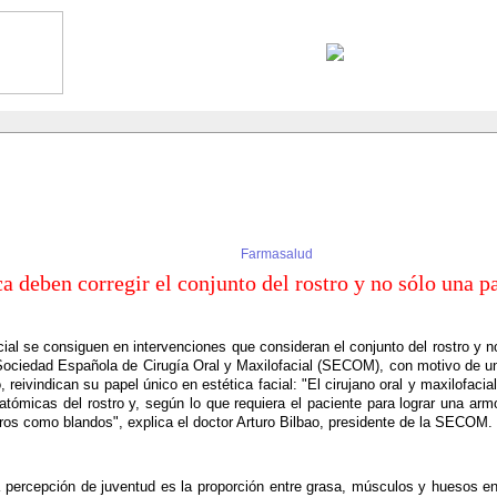
Farmasalud
a deben corregir el conjunto del rostro y no sólo una p
cial se consiguen en intervenciones que consideran el conjunto del rostro y n
a Sociedad Española de Cirugía Oral y Maxilofacial (SECOM), con motivo de u
 reivindican su papel único en estética facial: "El cirujano oral y maxilofaci
atómicas del rostro y, según lo que requiera el paciente para lograr una armo
uros como blandos", explica el doctor Arturo Bilbao, presidente de la SECOM.
a percepción de juventud es la proporción entre grasa, músculos y huesos en 