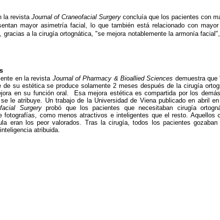
 la revista
Journal of Craneofacial Surgery
concluía que los pacientes con m
esentan mayor asimetría facial, lo que también está relacionado con mayor
al, gracias a la cirugía ortognática, "se mejora notablemente la armonía facial"
s
ente en la revista
Journal of Pharmacy & Bioallied Sciences
demuestra que 
te de su estética se produce solamente 2 meses después de la cirugía ortogn
ora en su función oral.
Esa mejora estética es compartida por los demás
e se le atribuye. Un trabajo de la Universidad de Viena publicado en abril en 
ofacial Surgery
probó que los pacientes que necesitaban cirugía ortogná
e fotografías, como menos atractivos e inteligentes que el resto. Aquellos
ula eran los peor valorados. Tras la cirugía, todos los pacientes gozaba
nteligencia atribuida.