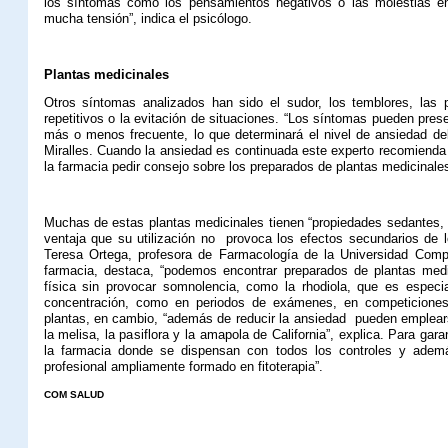
los síntomas como los pensamientos negativos o las molestias e
mucha tensión”, indica el psicólogo.
Plantas medicinales
Otros síntomas analizados han sido el sudor, los temblores, las p
repetitivos o la evitación de situaciones. “Los síntomas pueden pre
más o menos frecuente, lo que determinará el nivel de ansiedad del 
Miralles. Cuando la ansiedad es continuada este experto recomienda 
la farmacia pedir consejo sobre los preparados de plantas medicinales
Muchas de estas plantas medicinales tienen “propiedades sedantes, 
ventaja que su utilización no
provoca los efectos secundarios de l
Teresa Ortega,
profesora de Farmacología de la Universidad Comp
farmacia, destaca, “podemos encontrar preparados de plantas medic
física sin provocar somnolencia, como la rhodiola, que es especia
concentración, como en periodos de exámenes, en competiciones 
plantas, en cambio, “además de reducir la ansiedad
pueden emplea
la melisa, la pasiflora y la amapola de California”, explica. Para gar
la farmacia donde se dispensan con todos los controles y adem
profesional ampliamente formado en fitoterapia”.
COM SALUD