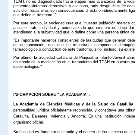
TDAH, no es diagnosticada hasta etapas más avanzadas de la vida,
presentar síntomas depresivos y ansiosos, más riesgo de sufrir acci
suicidio. Todas ellas son consecuencias directa o indirectamente ligad
que define el trastorno. "
Por este motivo, la sociedad cree que "nuestra población merece co
anula el trato individual y personalizado que siempre se debe da
atendiendo a la subjetividad que lo define como una persona única dent
"Es importante hacernos conscientes de las dudas que generan det
de comunicación, que con un importante componente demagógico
farmacológico o conductual de este trastorno, sino, incluso, su existen
Por último, la Sociedad Catalana de Psiquiatría Infanto-Juvenil afi
abusando de la medicación en el tratamiento del TDAH en nuestro país
epidemiológico."
INFORMACIÓN SOBRE “LA ACADEMIA”:
La Academia de Ciencias Médicas y de la Salud de Cataluña 
personalidad jurídica oficialmente reconocida, y constituye una tribun
Cataluña, Baleares, Valencia y Andorra. Es una institución indepe
organismo oficial.
Su finalidad es fomentar el estudio y el conreo de las ciencias de l