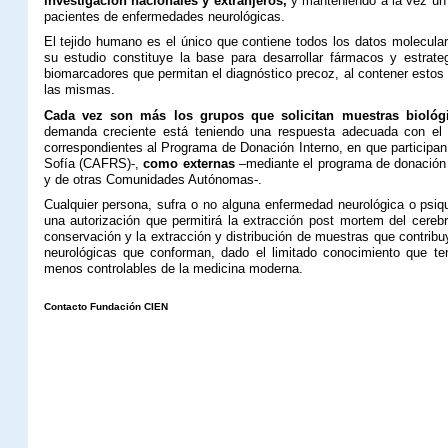
investigación nacionales y extranjeros,
y manteniendo a la vez un 
pacientes de enfermedades neurológicas.
El tejido humano es el único que contiene todos los datos molecula
su estudio constituye la base para desarrollar fármacos y estrate
biomarcadores que permitan el diagnóstico precoz, al contener estos 
las mismas.
Cada vez son más los grupos que solicitan muestras biológi
demanda creciente está teniendo una respuesta adecuada con e
correspondientes al Programa de Donación Interno, en que participan
Sofía (CAFRS)-,
como externas
–mediante el programa de donación
y de otras Comunidades Autónomas-.
Cualquier persona, sufra o no alguna enfermedad neurológica o psiqu
una autorización que permitirá la extracción post mortem del cere
conservación y la extracción y distribución de muestras que contrib
neurológicas que conforman, dado el limitado conocimiento que t
menos controlables de la medicina moderna.
Contacto Fundación CIEN