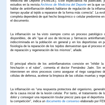
Medicina del Deporte (FEMEDE). Este especialista ha publicado,
estudios en la revista
Archivos de Medicina del Deporte
en la que se 
hablar de antiinflamación deberá hablarse de regulación de la inflam
tiempo ayudar al tejido a repararse de la forma más correcta”. La evol
completa dependerá de qué hecho bioquímico o celular predomine en el
el documento.
La inflamación se ha visto siempre como un proceso patológico 
disponibles, de ahí “que el uso de técnicas y fármacos antiinflamato
indiscriminada en la población en general y en los deportistas en par
fisiología de la reparación de los tejidos demuestran que el proceso
de reparación y regeneración de los mismos”, añade.
El principal efecto de los antiinflamatorios consiste en “inhibir 
hinchazón o el rubor”, comenta el doctor Fernández Jaén. Sin 
intervienen en otros procesos como asegurar el riego sanguíneo de
células de defensa, acelerar la limpieza de las células muertas y regen
La inflamación es “una respuesta protectora del organismo, generalme
de la causa inicial de la lesión celular. Por tanto, el tratamiento de l
dolor y conseguir una reparación tisular precoz para que el deportista
la competición", indica un
documento de consenso
elaborado por F